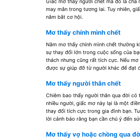
Giấc mơ thấy người chết mà đó là cha 
may mắn trong tương lai. Tuy nhiên, gi
nắm bắt cơ hội.
Mơ thấy chính mình chết
Nằm mơ thấy chính mình chết thường kh
sự thay đổi lớn trong cuộc sống của bạ
thách nhưng cũng rất tích cực. Nếu mơ 
được sự giúp đỡ từ người khác để đạt 
Mơ thấy người thân chết
Chiêm bao thấy người thân qua đời có t
nhiều người, giấc mơ này lại là một đi
thay đổi tích cực trong gia đình bạn. T
lời cảnh báo rằng bạn cần chú ý đến sứ
Mơ thấy vợ hoặc chồng qua đờ