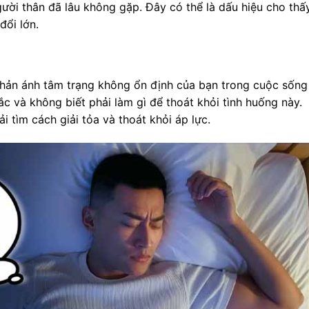
ười thân đã lâu không gặp. Đây có thể là dấu hiệu cho thấ
đổi lớn.
hản ánh tâm trạng không ổn định của bạn trong cuộc sống
ắc và không biết phải làm gì để thoát khỏi tình huống này.
i tìm cách giải tỏa và thoát khỏi áp lực.