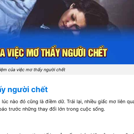
iệm của việc mơ thấy người chết
ấy người chết
lúc nào đó cũng là điềm dữ. Trái lại, nhiều giấc mơ liên qu
báo trước những thay đổi lớn trong cuộc sống.