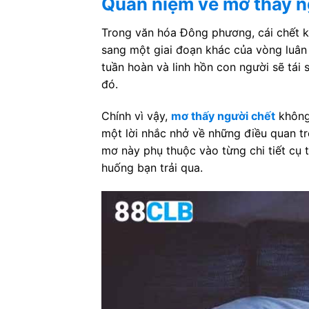
Quan niệm về mơ thấy n
Trong văn hóa Đông phương, cái chết k
sang một giai đoạn khác của vòng luân 
tuần hoàn và linh hồn con người sẽ tái
đó.
Chính vì vậy,
mơ thấy người chết
không 
một lời nhắc nhở về những điều quan t
mơ này phụ thuộc vào từng chi tiết cụ 
huống bạn trải qua.