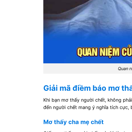
Quan n
Giải mã điềm báo mơ th
Khi bạn mơ thấy người chết, không phải 
đến người chết mang ý nghĩa tích cực, 
Mơ thấy cha mẹ chết