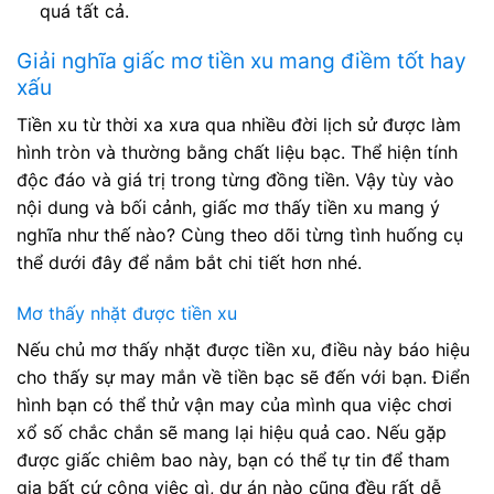
quá tất cả.
Giải nghĩa giấc mơ tiền xu mang điềm tốt hay
xấu
Tiền xu từ thời xa xưa qua nhiều đời lịch sử được làm
hình tròn và thường bằng chất liệu bạc. Thể hiện tính
độc đáo và giá trị trong từng đồng tiền. Vậy tùy vào
nội dung và bối cảnh, giấc mơ thấy tiền xu mang ý
nghĩa như thế nào? Cùng theo dõi từng tình huống cụ
thể dưới đây để nắm bắt chi tiết hơn nhé.
Mơ thấy nhặt được tiền xu
Nếu chủ mơ thấy nhặt được tiền xu, điều này báo hiệu
cho thấy sự may mắn về tiền bạc sẽ đến với bạn. Điển
hình bạn có thể thử vận may của mình qua việc chơi
xổ số chắc chắn sẽ mang lại hiệu quả cao. Nếu gặp
được giấc chiêm bao này, bạn có thể tự tin để tham
gia bất cứ công việc gì, dự án nào cũng đều rất dễ