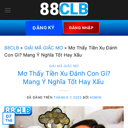
Chuyển
đến
nội
dung
ĐĂNG KÝ
ĐĂNG NHẬP
88CLB
»
GIẢI MÃ GIẤC MƠ
»
Mơ Thấy Tiền Xu Đánh
Con Gì? Mang Ý Nghĩa Tốt Hay Xấu
GIẢI MÃ GIẤC MƠ
Mơ Thấy Tiền Xu Đánh Con Gì?
Mang Ý Nghĩa Tốt Hay Xấu
ĐÃ ĐĂNG TRÊN
THÁNG 6 7, 2025
BỞI
ADMIN
07
Th6