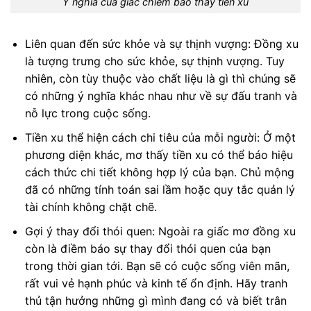
Ý nghĩa của giấc chiêm bao thấy tiền xu
Liên quan đến sức khỏe và sự thịnh vượng: Đồng xu
là tượng trưng cho sức khỏe, sự thịnh vượng. Tuy
nhiên, còn tùy thuộc vào chất liệu là gì thì chúng sẽ
có những ý nghĩa khác nhau như về sự đấu tranh và
nỗ lực trong cuộc sống.
Tiền xu thể hiện cách chi tiêu của mỗi người: Ở một
phương diện khác, mơ thấy tiền xu có thể báo hiệu
cách thức chi tiết không hợp lý của bạn. Chủ mộng
đã có những tính toán sai lầm hoặc quy tắc quản lý
tài chính không chặt chẽ.
Gợi ý thay đổi thói quen: Ngoài ra giấc mơ đồng xu
còn là điềm báo sự thay đổi thói quen của bạn
trong thời gian tới. Bạn sẽ có cuộc sống viên mãn,
rất vui vẻ hạnh phúc và kinh tế ổn định. Hãy tranh
thủ tận hưởng những gì mình đang có và biết trân